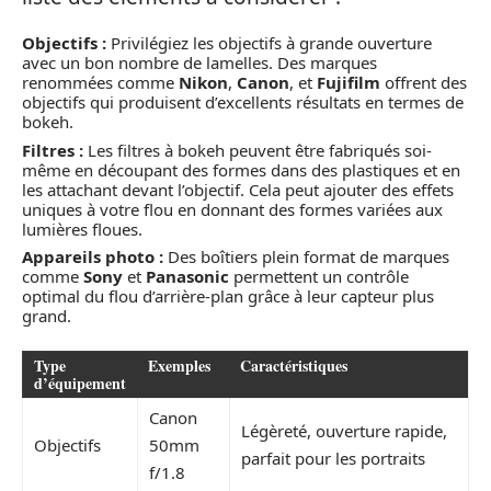
Objectifs :
Privilégiez les objectifs à grande ouverture
avec un bon nombre de lamelles. Des marques
renommées comme
Nikon
,
Canon
, et
Fujifilm
offrent des
objectifs qui produisent d’excellents résultats en termes de
bokeh.
Filtres :
Les filtres à bokeh peuvent être fabriqués soi-
même en découpant des formes dans des plastiques et en
les attachant devant l’objectif. Cela peut ajouter des effets
uniques à votre flou en donnant des formes variées aux
lumières floues.
Appareils photo :
Des boîtiers plein format de marques
comme
Sony
et
Panasonic
permettent un contrôle
optimal du flou d’arrière-plan grâce à leur capteur plus
grand.
Type
Exemples
Caractéristiques
d’équipement
Canon
Légèreté, ouverture rapide,
Objectifs
50mm
parfait pour les portraits
f/1.8