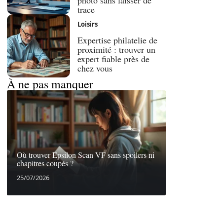
photo sans laisser de
trace
Loisirs
Expertise philatelie de
proximité : trouver un
expert fiable près de
chez vous
À ne pas manquer
Où trouver Epsilon Scan VF sans spoilers ni
chapitres coupés ?
25/07/2026