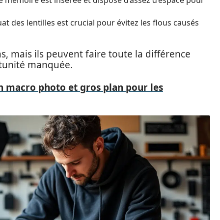
e mémoire est insérée et dispose d’assez d’espace pour
 des lentilles est crucial pour évitez les flous causés
 mais ils peuvent faire toute la différence
rtunité manquée.
n macro photo et gros plan pour les