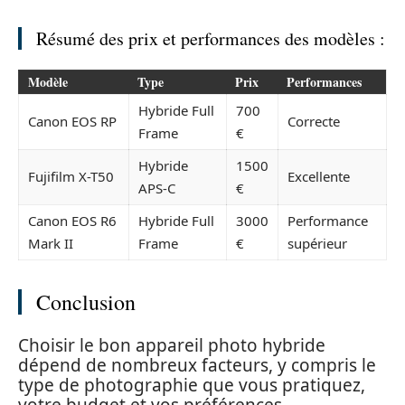
Résumé des prix et performances des modèles :
Modèle
Type
Prix
Performances
Hybride Full
700
Canon EOS RP
Correcte
Frame
€
Hybride
1500
Fujifilm X-T50
Excellente
APS-C
€
Canon EOS R6
Hybride Full
3000
Performance
Mark II
Frame
€
supérieur
Conclusion
Choisir le bon appareil photo hybride
dépend de nombreux facteurs, y compris le
type de photographie que vous pratiquez,
votre budget et vos préférences