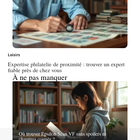
Loisirs
Expertise philatelie de proximité : trouver un expert
fiable près de chez vous
À ne pas manquer
Où trouver Epsilon Scan VF sans spoilers ni
Contact
Mentions légales
Sitemap
chapitres coupés ?