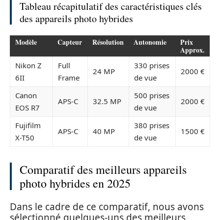
Tableau récapitulatif des caractéristiques clés
des appareils photo hybrides
Modèle
Capteur
Résolution
Autonomie
Prix
Approx.
Nikon Z
Full
330 prises
24 MP
2000 €
6II
Frame
de vue
Canon
500 prises
APS-C
32.5 MP
2000 €
EOS R7
de vue
Fujifilm
380 prises
APS-C
40 MP
1500 €
X-T50
de vue
Comparatif des meilleurs appareils
photo hybrides en 2025
Dans le cadre de ce comparatif, nous avons
sélectionné quelques-uns des meilleurs