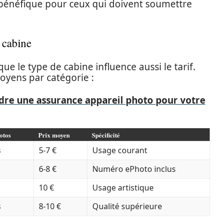
t bénéfique pour ceux qui doivent soumettre
 cabine
ue le type de cabine influence aussi le tarif.
oyens par catégorie :
dre une assurance appareil photo pour votre
otos
Prix moyen
Spécificité
s
5-7 €
Usage courant
6-8 €
Numéro ePhoto inclus
10 €
Usage artistique
s
8-10 €
Qualité supérieure