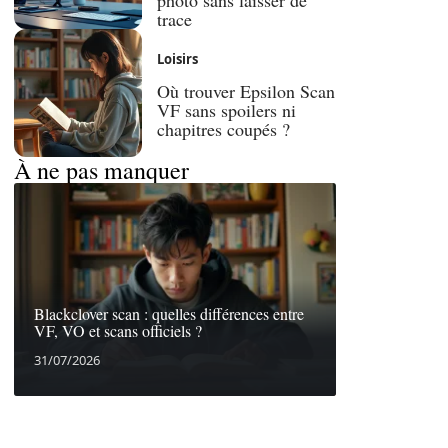
photo sans laisser de
trace
Loisirs
Où trouver Epsilon Scan
VF sans spoilers ni
chapitres coupés ?
À ne pas manquer
Blackclover scan : quelles différences entre
VF, VO et scans officiels ?
31/07/2026