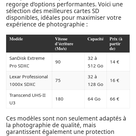
regorge d’options performantes. Voici une
sélection des meilleures cartes SD
disponibles, idéales pour maximiser votre
expérience de photographie :
Modèle
Vitesse
Capacité
Prix (à
d’écriture
partir
(Mo/s)
de)
SanDisk Extreme
32 à
90
14 €
Pro SDXC
512 Go
Lexar Professional
32 à
75
16 €
1000x SDXC
128 Go
Transcend UHS-II
180
64 Go
66 €
U3
Ces modèles sont non seulement adaptés à
la photographie de qualité, mais
garantissent également une protection