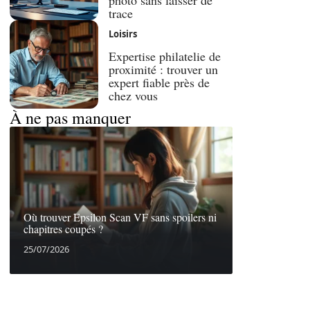
photo sans laisser de
trace
Loisirs
Expertise philatelie de
proximité : trouver un
expert fiable près de
chez vous
À ne pas manquer
Où trouver Epsilon Scan VF sans spoilers ni
chapitres coupés ?
25/07/2026