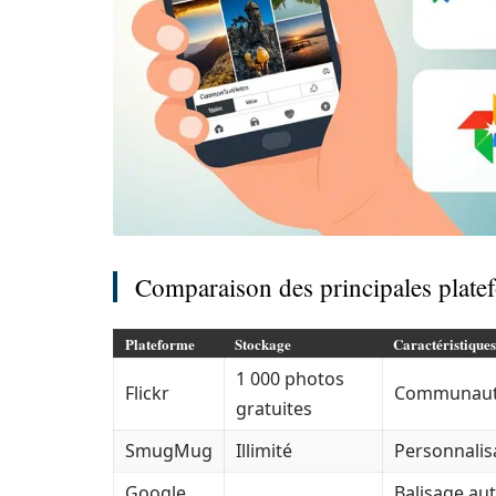
Comparaison des principales plate
Plateforme
Stockage
Caractéristiques
1 000 photos
Flickr
Communauté 
gratuites
SmugMug
Illimité
Personnalis
Google
Balisage au